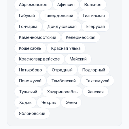
Айрюмовское
Афипсип
Вольное
Габукай
Гавердовский
Гиагинская
Гончарка
Дондуковская
Егерухай
Каменномостский
Келермесская
Кошехабль
Красная Улька
Красногвардейское
Майский
Натырбово
Отрадный
Подгорный
Понежукай
Тамбовский
Тахтамукай
Тульский
Хакуринохабль
Ханская
Ходзь
Чехрак
Энем
Яблоновский