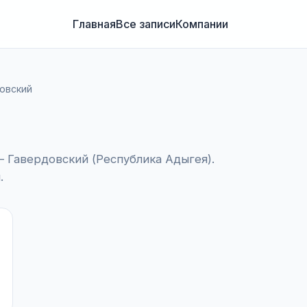
Главная
Все записи
Компании
овский
Гавердовский (Республика Адыгея).
.