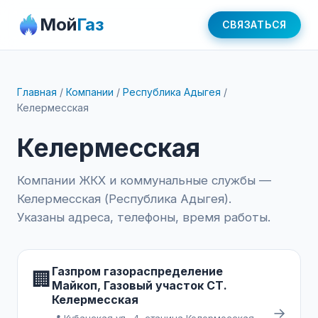
Мой
Газ
СВЯЗАТЬСЯ
Главная
/
Компании
/
Республика Адыгея
/
Келермесская
Келермесская
Компании ЖКХ и коммунальные службы —
Келермесская (Республика Адыгея).
Указаны адреса, телефоны, время работы.
Газпром газораспределение
🏢
Майкоп, Газовый участок СТ.
Келермесская
→