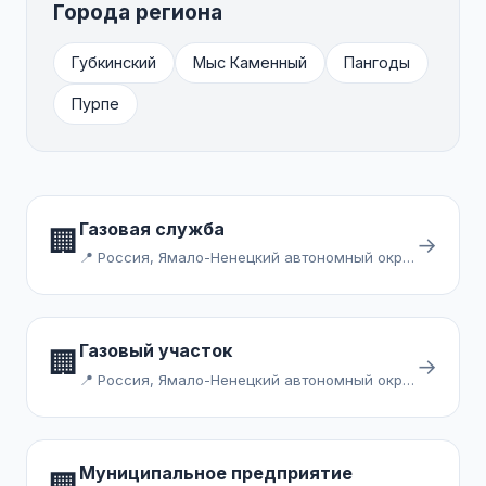
Города региона
Губкинский
Мыс Каменный
Пангоды
Пурпе
Газовая служба
🏢
→
📍 Россия, Ямало-Ненецкий автономный округ, Надымский район, посёлок городского типа Пангоды, микрорайон Центральный
Газовый участок
🏢
→
📍 Россия, Ямало-Ненецкий автономный округ, Губкинский, посёлок Пурпе, микрорайон Строителей
Муниципальное предприятие
🏢