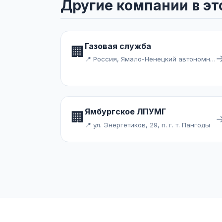
Другие компании в эт
Газовая служба
🏢
📍 Россия, Ямало-Ненецкий автономный округ, Надымский район, посёлок городского типа Пангоды, микрорайон Центральный
Ямбургское ЛПУМГ
🏢
📍 ул. Энергетиков, 29, п. г. т. Пангоды