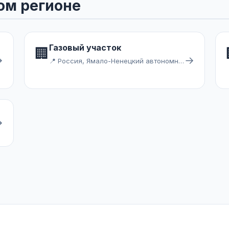
ом регионе
Газовый участок
🏢
→
→
📍 Россия, Ямало-Ненецкий автономный округ, Губкинский, посёлок Пурпе, микрорайон Строителей
→