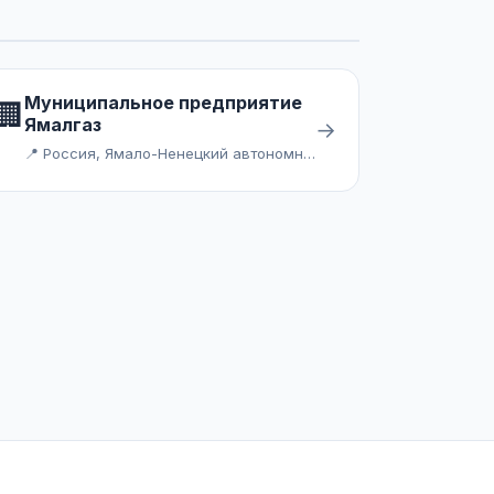
Муниципальное предприятие
🏢
Ямалгаз
→
📍 Россия, Ямало-Ненецкий автономный округ, Ямальский район, село Мыс Каменный, улица Геологов