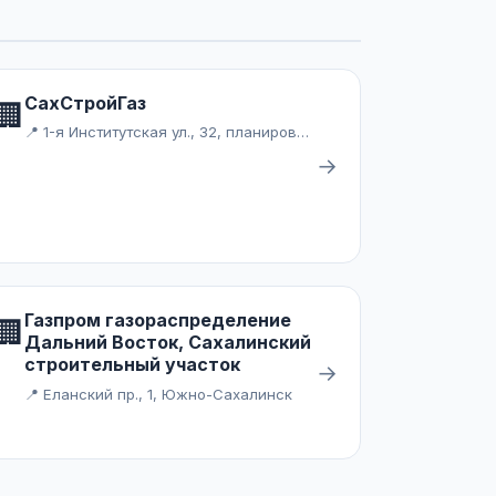
СахСтройГаз
🏢
📍 1-я Институтская ул., 32, планировочный район Ново-Александровск, Южно-Сахалинск
→
Газпром газораспределение
🏢
Дальний Восток, Сахалинский
строительный участок
→
📍 Еланский пр., 1, Южно-Сахалинск