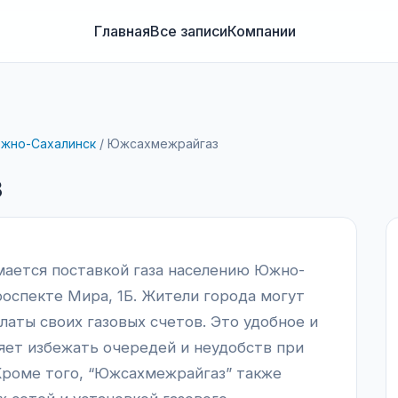
Главная
Все записи
Компании
жно-Сахалинск
/
Южсахмежрайгаз
з
ается поставкой газа населению Южно-
роспекте Мира, 1Б. Жители города могут
латы своих газовых счетов. Это удобное и
яет избежать очередей и неудобств при
 Кроме того, “Южсахмежрайгаз” также