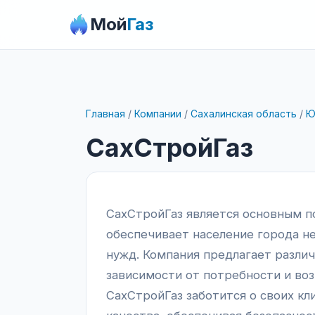
Мой
Газ
Главная
/
Компании
/
Сахалинская область
/
Ю
СахСтройГаз
СахСтройГаз является основным п
обеспечивает население города н
нужд. Компания предлагает различ
зависимости от потребности и во
СахСтройГаз заботится о своих кл