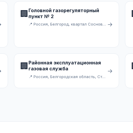
Головной газорегуляторный
🏢
пункт № 2
→
→
📍 Россия, Белгород, квартал Сосновка
Районная эксплуатационная
🏢
газовая служба
→
→
📍 Россия, Белгородская область, Старый Оскол, Ямская промзона