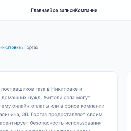
Главная
Все записи
Компании
Никитовка
/
Горгаз
 поставщиков газа в Никитовке и
я домашних нужд. Жители села могут
тему онлайн-оплаты или в офисе компании,
алинина, 3В. Горгаз предоставляет своим
гарантирует безопасность использования