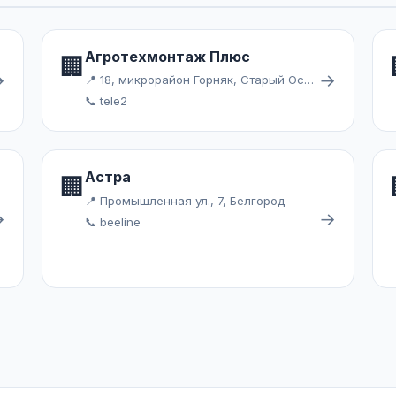
Агротехмонтаж Плюс
🏢
→
→
📍 18, микрорайон Горняк, Старый Оскол
📞 tele2
Астра
🏢
📍 Промышленная ул., 7, Белгород
→
→
📞 beeline