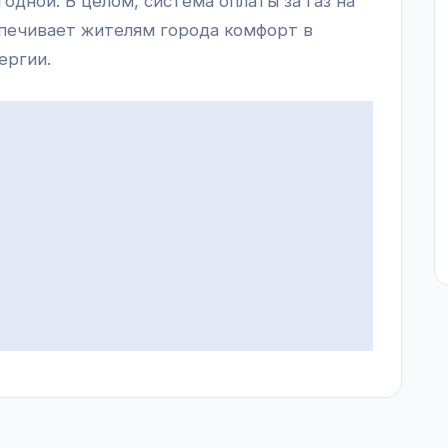
годной. В целом, система оплаты за газ на
печивает жителям города комфорт в
ергии.