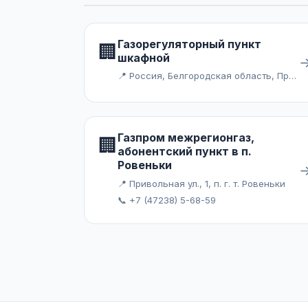
Газорегуляторный пункт
🏢
шкафной
📍 Россия, Белгородская область, Прохоровский район, хутор Верхняя Гусынка
Газпром межрегионгаз,
🏢
абонентский пункт в п.
Ровеньки
📍 Привольная ул., 1, п. г. т. Ровеньки
📞 +7 (47238) 5-68-59