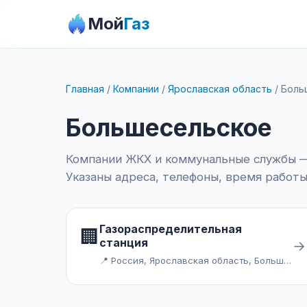
Мой
Газ
Главная
/
Компании
/
Ярославская область
/
Боль
Большесельское
Компании ЖКХ и коммунальные службы — 
Указаны адреса, телефоны, время работы
Газораспределительная
🏢
станция
→
📍 Россия, Ярославская область, Большесельский район, Большесельское сельское поселение