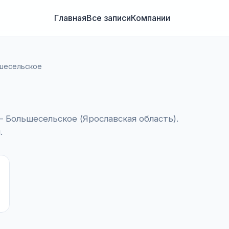
Главная
Все записи
Компании
шесельское
Большесельское (Ярославская область).
.