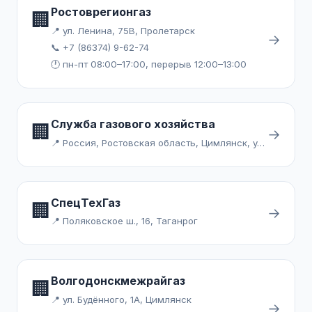
Ростоврегионгаз
🏢
📍 ул. Ленина, 75В, Пролетарск
→
📞 +7 (86374) 9-62-74
🕐 пн-пт 08:00–17:00, перерыв 12:00–13:00
Служба газового хозяйства
🏢
→
📍 Россия, Ростовская область, Цимлянск, улица Маяковского
СпецТехГаз
🏢
→
📍 Поляковское ш., 16, Таганрог
Волгодонскмежрайгаз
🏢
📍 ул. Будённого, 1А, Цимлянск
→