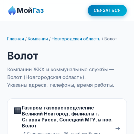
Мой
Газ
СВЯЗАТЬСЯ
Главная
/
Компании
/
Новгородская область
/
Волот
Волот
Компании ЖКХ и коммунальные службы —
Волот (Новгородская область).
Указаны адреса, телефоны, время работы.
Газпром газораспределение
🏢
Великий Новгород, филиал в г.
Старая Русса, Солецкий МГУ, в пос.
Волот
→
📍 Старорусская ул., 36, посёлок Волот