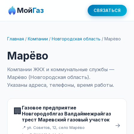
Мой
Газ
СВЯЗАТЬСЯ
Главная
/
Компании
/
Новгородская область
/
Марёво
Марёво
Компании ЖКХ и коммунальные службы —
Марёво (Новгородская область).
Указаны адреса, телефоны, время работы.
Газовое предприятие
🏢
Новгородоблгаз Валдаймежрайгаз
трест Маревский газовый участок
→
📍 ул. Советов, 12, село Марёво