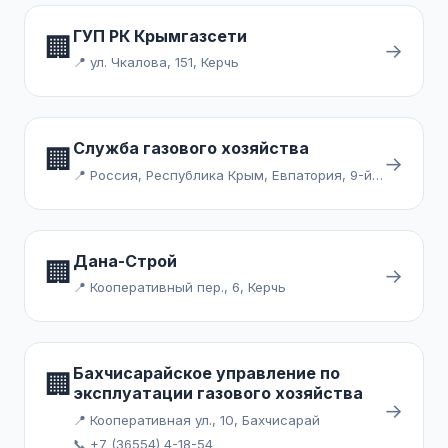
ГУП РК Крымгазсети
🏢
→
📍 ул. Чкалова, 151, Керчь
Служба газового хозяйства
🏢
→
📍 Россия, Республика Крым, Евпатория, 9-й микрорайон
Дана-Строй
🏢
→
📍 Кооперативный пер., 6, Керчь
Бахчисарайское управление по
🏢
эксплуатации газового хозяйства
→
📍 Кооперативная ул., 10, Бахчисарай
📞 +7 (36554) 4-18-54