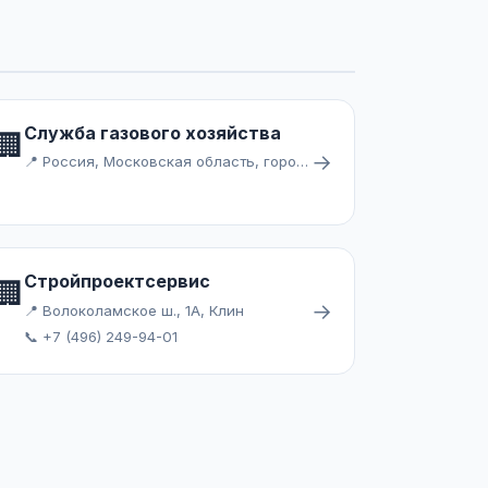
Служба газового хозяйства
🏢
→
📍 Россия, Московская область, городской округ Ступино, село Татариново
Стройпроектсервис
🏢
→
📍 Волоколамское ш., 1А, Клин
📞 +7 (496) 249-94-01