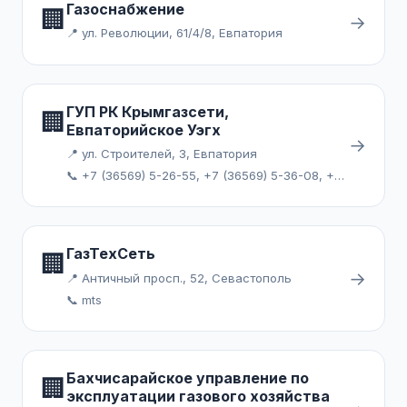
Газоснабжение
🏢
→
📍 ул. Революции, 61/4/8, Евпатория
ГУП РК Крымгазсети,
🏢
Евпаторийское Уэгх
→
📍 ул. Строителей, 3, Евпатория
📞 +7 (36569) 5-26-55, +7 (36569) 5-36-08, +7 (36569) 5-47-87, +7 (36569) 5-48-06, +7 (36569) 9-22-39
ГазТехСеть
🏢
→
📍 Античный просп., 52, Севастополь
📞 mts
Бахчисарайское управление по
🏢
эксплуатации газового хозяйства