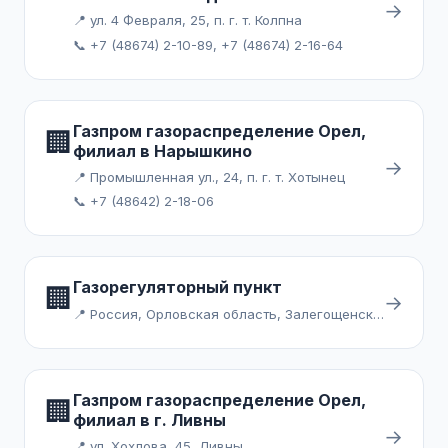
→
📍 ул. 4 Февраля, 25, п. г. т. Колпна
📞 +7 (48674) 2-10-89, +7 (48674) 2-16-64
Газпром газораспределение Орел,
🏢
филиал в Нарышкино
→
📍 Промышленная ул., 24, п. г. т. Хотынец
📞 +7 (48642) 2-18-06
Газорегуляторный пункт
🏢
→
📍 Россия, Орловская область, Залегощенский район, деревня Кочетовка
Газпром газораспределение Орел,
🏢
филиал в г. Ливны
→
📍 ул. Хохлова, 45, Ливны