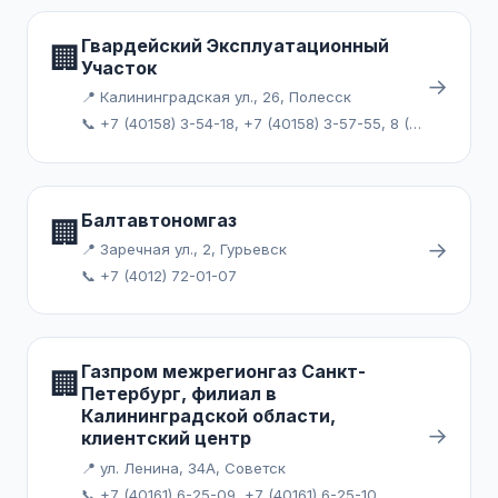
Гвардейский Эксплуатационный
🏢
Участок
→
📍 Калининградская ул., 26, Полесск
📞 +7 (40158) 3-54-18, +7 (40158) 3-57-55, 8 (800) 100-39-04, 8 (800) 200-39-04
Балтавтономгаз
🏢
→
📍 Заречная ул., 2, Гурьевск
📞 +7 (4012) 72-01-07
Газпром межрегионгаз Санкт-
🏢
Петербург, филиал в
Калининградской области,
→
клиентский центр
📍 ул. Ленина, 34А, Советск
📞 +7 (40161) 6-25-09, +7 (40161) 6-25-10