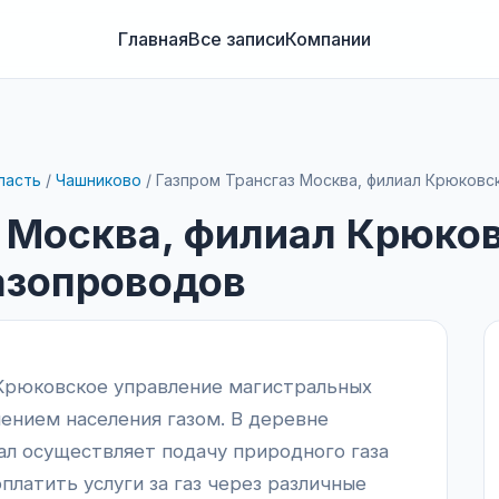
Главная
Все записи
Компании
ласть
/
Чашниково
/
Газпром Трансгаз Москва, филиал Крюковс
з Москва, филиал Крюко
азопроводов
 Крюковское управление магистральных
ением населения газом. В деревне
иал осуществляет подачу природного газа
платить услуги за газ через различные