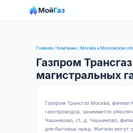
Мой
Газ
Главная
/
Компании
/
Москва и Московская об
Газпром Трансга
магистральных г
Газпром Трансгаз Москва, филиал
газопроводов, занимается обеспеч
Чашниково, с1, д. Чашниково, фил
для бытовых нужд. Жители могут о