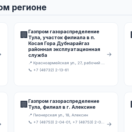
ом регионе
Газпром газораспределение
🏢
Тула, участок филиала в п.
Косая Гора Дубнарайгаз
районная эксплуатационная
→
→
служба
📍 Красноармейская ул., 27, рабочий посёлок Дубна
📞 +7 (48732) 2-13-61
Газпром газораспределение
🏢
Тула, филиал в г. Алексине
📍 Пионерская ул., 18, Алексин
📞 +7 (48753) 2-04-01, +7 (48753) 2-04-04, +7 (48753) 2-04-10, +7 (48753) 4-07-01, +7 (48753) 4-34-65
→
→