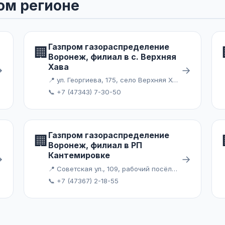
ом регионе
Газпром газораспределение
🏢
Воронеж, филиал в с. Верхняя
Хава
→
→
📍 ул. Георгиева, 175, село Верхняя Хава
📞 +7 (47343) 7-30-50
Газпром газораспределение
🏢
Воронеж, филиал в РП
Кантемировке
→
→
📍 Советская ул., 109, рабочий посёлок Кантемировка
📞 +7 (47367) 2-18-55