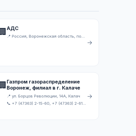
АДС
🏢
📍 Россия, Воронежская область, посёлок городского типа Каменка
→
Газпром газораспределение
🏢
Воронеж, филиал в г. Калаче
→
📍 ул. Борцов Революции, 14А, Калач
📞 +7 (47363) 2-15-60, +7 (47363) 2-61-79