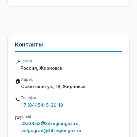
Контакты
Город
📍
Россия, Жирновск
Адрес
🏠
Советская ул., 18, Жирновск
Телефон
📞
+7 (84454) 5-39-10
Email
✉️
0340053@34regiongaz.ru,
volgograd@34regiongaz.ru