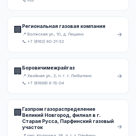
Региональная газовая компания
🏢
→
📍 Волжская ул., 10, д. Лешино
📞 +7 (8162) 60-21-52
Боровичимежрайгаз
🏢
→
📍 Хвойная ул., 2, п. г. т. Любытино
📞 +7 (81668) 6-15-04
Газпром газораспределение
🏢
Великий Новгород, филиал в г.
Старая Русса, Парфинский газовый
→
участок
📍 пер. Крупнова, 36, п. г. т. Парфино