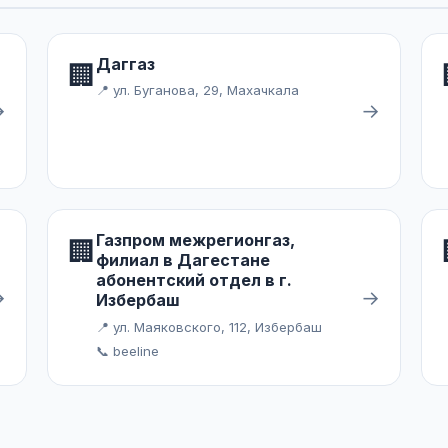
Даггаз
🏢
📍 ул. Буганова, 29, Махачкала
→
→
Газпром межрегионгаз,
🏢
филиал в Дагестане
абонентский отдел в г.
→
→
Избербаш
📍 ул. Маяковского, 112, Избербаш
📞 beeline