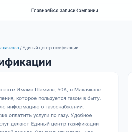
Главная
Все записи
Компании
ахачкала
/
Единый центр газификации
зификации
спекте Имама Шамиля, 50А, в Махачкале
ения, которое пользуется газом в быту.
ую информацию о газоснабжении,
же оплатить услуги по газу. Удобное
слуг делают Единый центр газификации