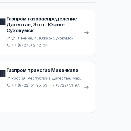
Газпром газораспределение
🏢
Дагестан, Эгс г. Южно-
Сухокумск
→
📍 ул. Ленина, 4, Южно-Сухокумск
📞 +7 (87276) 2-12-04
Газпром трансгаз Махачкала
🏢
📍 Россия, Республика Дагестан, Махачкала, 1-й тупик Хаджи Булача
📞 +7 (8722) 51-95-53, +7 (8722) 51-97-84
→